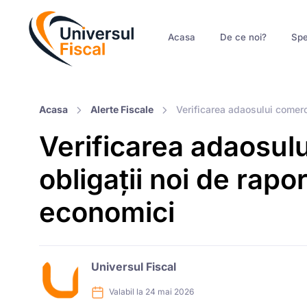
Acasa
De ce noi?
Spe
Acasa
Alerte Fiscale
Verificarea adaosului comerci
Verificarea adaosulu
obligații noi de rapo
economici
Universul Fiscal
Valabil la 24 mai 2026