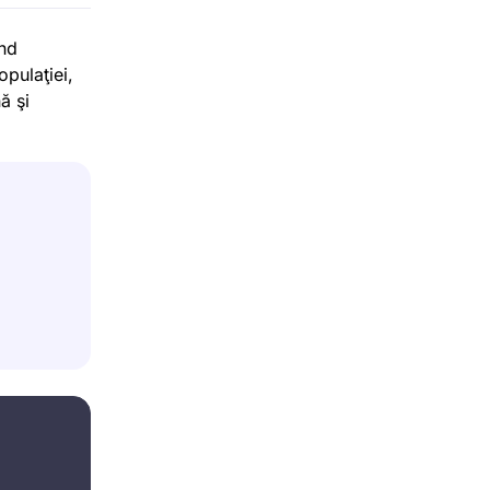
ind
opulaţiei,
ă şi