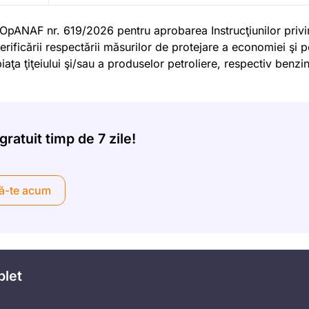
 OpANAF nr. 619/2026 pentru aprobarea Instrucţiunilor priv
ificării respectării măsurilor de protejare a economiei şi p
piaţa ţiţeiului şi/sau a produselor petroliere, respectiv benzin
ratuit timp de 7 zile!
ă-te acum
plet