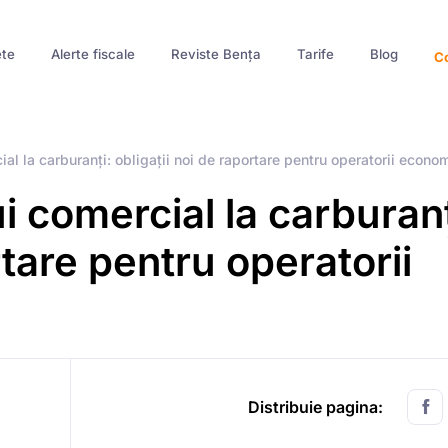
te
Alerte fiscale
Reviste Bența
Tarife
Blog
Co
al la carburanți: obligații noi de raportare pentru operatorii econom
i comercial la carburanț
rtare pentru operatorii
Distribuie pagina: