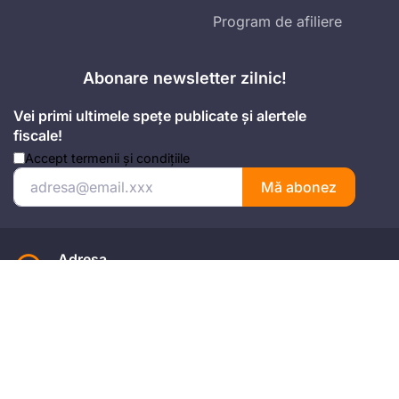
Program de afiliere
Abonare newsletter zilnic!
Vei primi ultimele spețe publicate și alertele
fiscale!
Accept
termenii și condițiile
Mă abonez
Adresa
Strada Anton Seiler, Nr. 3, Timișoara
Mobil
+4 074.543.02.87
Email
office@universulfiscal.ro