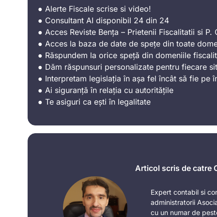
● Alerte Fiscale scrise si video!
● Consultant AI disponibil 24 din 24
● Acces Reviste Bența – Prietenii Fiscalitatii si P. C
● Acces la baza de date de spețe din toate domen
● Răspundem la orice speță din domeniile fiscalit
● Dăm răspunsuri personalizate pentru fiecare sit
● Interpretam legislația în așa fel încât să fie pe î
● Ai siguranță în relația cu autoritățile
● Te asiguri ca ești în legalitate
Articol scris de catre
Expert contabil si con
administratorii Asoci
cu un numar de pest