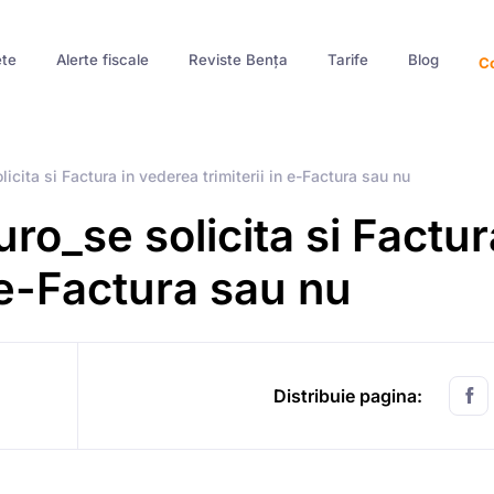
te
Alerte fiscale
Reviste Bența
Tarife
Blog
Co
icita si Factura in vederea trimiterii in e-Factura sau nu
ro_se solicita si Factur
n e-Factura sau nu
Distribuie pagina: