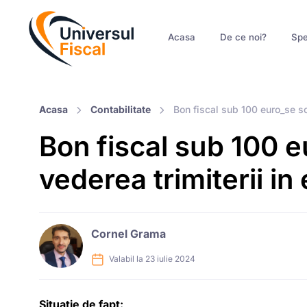
Acasa
De ce noi?
Spe
Acasa
Contabilitate
Bon fiscal sub 100 euro_se sol
Bon fiscal sub 100 eu
vederea trimiterii i
Cornel Grama
Valabil la 23 iulie 2024
Situatie de fapt: