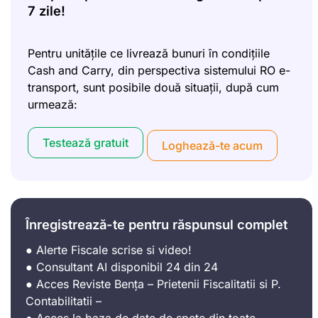
7 zile!
Pentru unitățile ce livrează bunuri în condițiile
Cash and Carry, din perspectiva sistemului RO e-
transport, sunt posibile două situații, după cum
urmează:
Testează gratuit
Loghează-te acum
Înregistrează-te pentru răspunsul complet
● Alerte Fiscale scrise si video!
● Consultant AI disponibil 24 din 24
● Acces Reviste Bența – Prietenii Fiscalitatii si P.
Contabilitatii –
● Acces la baza de date de spețe din toate