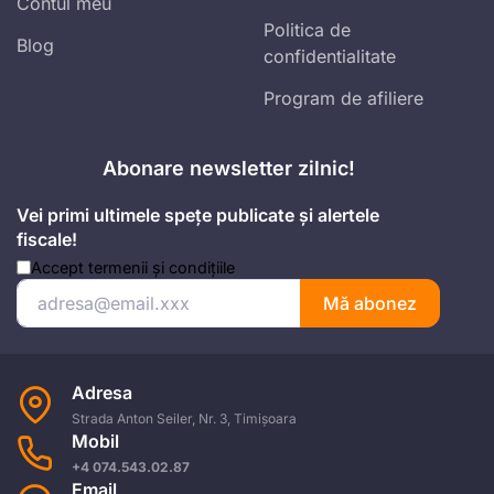
Contul meu
Politica de
Blog
confidentialitate
Program de afiliere
Abonare newsletter zilnic!
Vei primi ultimele spețe publicate și alertele
fiscale!
Accept
termenii și condițiile
Mă abonez
Adresa
Strada Anton Seiler, Nr. 3, Timișoara
Mobil
+4 074.543.02.87
Email