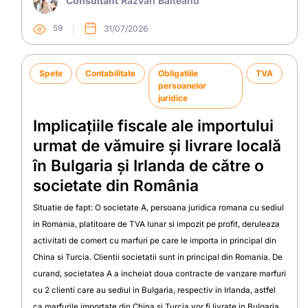
Consultant
Răzvan Bălteanu
59
31/07/2026
Spete
Contabilitate
Obligatiile
TVA
persoanelor
juridice
Implicațiile fiscale ale importului
urmat de vămuire și livrare locală
în Bulgaria și Irlanda de către o
societate din România
Situatie de fapt: O societate A, persoana juridica romana cu sediul
in Romania, platitoare de TVA lunar si impozit pe profit, deruleaza
activitati de comert cu marfuri pe care le importa in principal din
China si Turcia. Clientii societatii sunt in principal din Romania. De
curand, societatea A a incheiat doua contracte de vanzare marfuri
cu 2 clienti care au sediul in Bulgaria, respectiv in Irlanda, astfel
ca marfurile importate din China si Turcia vor fi livrate in Bulgaria,