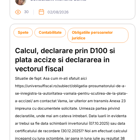
30
02/08/2026
Spete
Contabilitate
Obligatiile persoanelor
juridice
Calcul, declarare prin D100 si
plata accize si declararea in
vectorul fiscal
Situatie de fapt: Asa cum m‑ati sfatuit aici
https://universulfiscal.ro/subiect/obligatia-prosumatorului-de-a-
se-inregistra-la-autoritatea-vamala-pentru-scutirea-de-la-plata-
a-accizei/ am contactat Vama, iar ulterior am transmis Anexa 23
impreuna cu documentele solicitate. Urmeaza partea privind
declaratiile, unde mai am cateva intrebari. Data luarii in evidenta
ar trebui sa fie data schimbarii invertorului (07.10.2025) sau data
certificatului de racordare (30.12.2025)? Noi am efectuat calculul
incepand cu luna octombrie, iar pana in luna iulie au rezultat 38