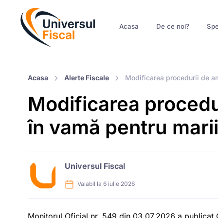
Acasa
De ce noi?
Spe
Acasa
Alerte Fiscale
Modificarea procedurii de am
Modificarea procedu
în vamă pentru marii
Universul Fiscal
Valabil la 6 iulie 2026
Monitorul Oficial nr. 549 din 03.07.2026 a publica