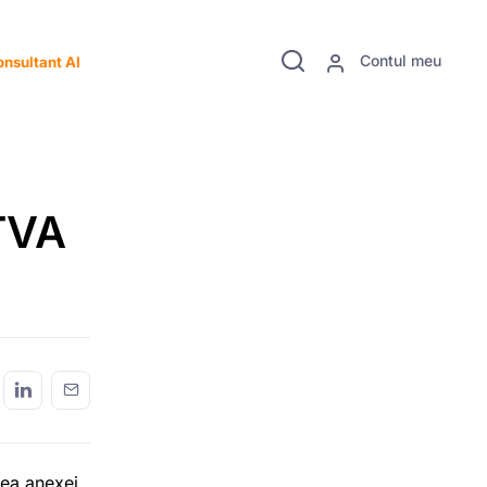
Contul meu
nsultant AI
 TVA
rea anexei