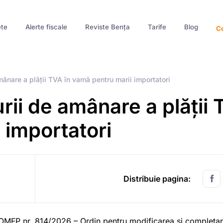
te
Alerte fiscale
Reviste Bența
Tarife
Blog
Co
ânare a plății TVA în vamă pentru marii importatori
rii de amânare a plății
 importatori
Distribuie pagina:
t OMFP nr. 814/2026 – Ordin pentru modificarea şi completa