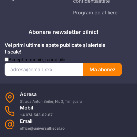
confidentialitate
Program de afiliere
Abonare newsletter zilnic!
Vei primi ultimele spețe publicate și alertele
fiscale!
Accept
termenii și condițiile
Mă abonez
Adresa
Strada Anton Seiler, Nr. 3, Timișoara
Mobil
+4 074.543.02.87
Email
office@universulfiscal.ro