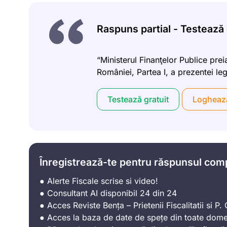
Raspuns partial - Testează g
“Ministerul Finanţelor Publice preia
României, Partea I, a prezentei leg
Testează gratuit
Logheaz
Înregistrează-te pentru răspunsul com
● Alerte Fiscale scrise si video!
● Consultant AI disponibil 24 din 24
● Acces Reviste Bența – Prietenii Fiscalitatii si P. C
● Acces la baza de date de spețe din toate domen