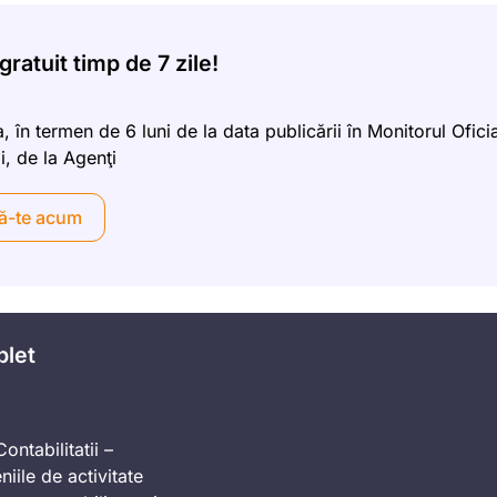
ratuit timp de 7 zile!
, în termen de 6 luni de la data publicării în Monitorul Oficia
i, de la Agenţi
ă-te acum
plet
ontabilitatii –
iile de activitate