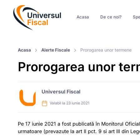
Acasa
De ce noi?
Spe
Acasa
Alerte Fiscale
Prorogarea unor termene
Prorogarea unor te
Universul Fiscal
Valabil la 23 iunie 2021
Pe 17 iunie 2021 a fost publicată în Monitorul Ofic
urmatoare (prevazute la art II pct. 9 si art III din L