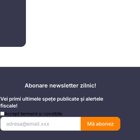
Abonare newsletter zilnic!
Vei primi ultimele spețe publicate și alertele
fiscale!
Accept
termenii și condițiile
Mă abonez