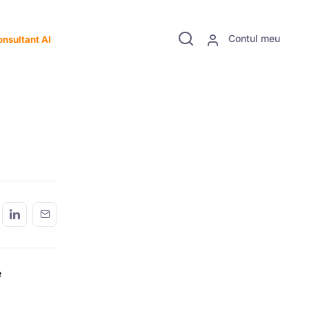
Contul meu
nsultant AI
e