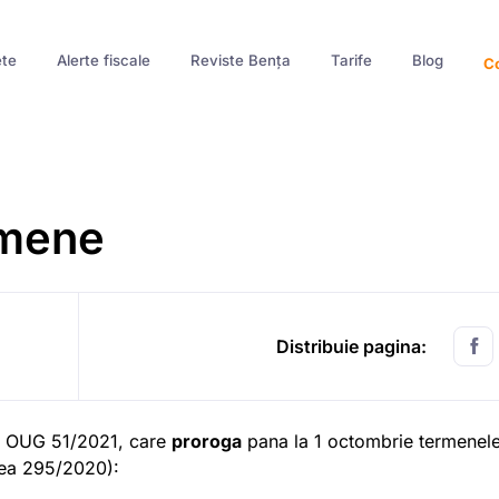
te
Alerte fiscale
Reviste Bența
Tarife
Blog
Co
rmene
Distribuie pagina:
ial OUG 51/2021, care
proroga
pana la 1 octombrie termenel
egea 295/2020):