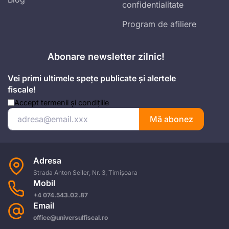
confidentialitate
Program de afiliere
Abonare newsletter zilnic!
Vei primi ultimele spețe publicate și alertele
fiscale!
Accept
termenii și condițiile
Mă abonez
Adresa
Strada Anton Seiler, Nr. 3, Timișoara
Mobil
+4 074.543.02.87
Email
office@universulfiscal.ro