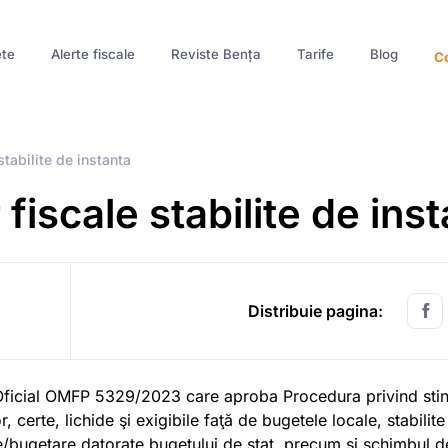
te
Alerte fiscale
Reviste Bența
Tarife
Blog
Co
stabilite de instanta
fiscale stabilite de ins
Distribuie pagina:
Oficial OMFP 5329/2023 care aproba Procedura privind stin
r, certe, lichide şi exigibile faţă de bugetele locale, stabilite
cale/bugetare datorate bugetului de stat, precum şi schimbul d