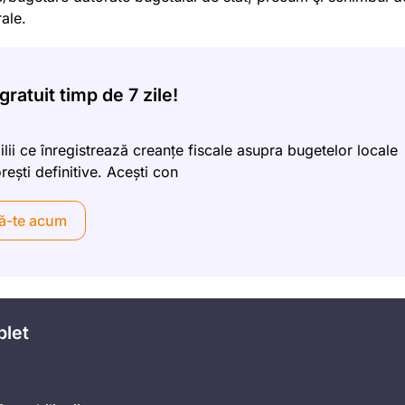
rale.
ratuit timp de 7 zile!
lii ce înregistrează creanțe fiscale asupra bugetelor locale
ești definitive. Acești con
ă-te acum
plet