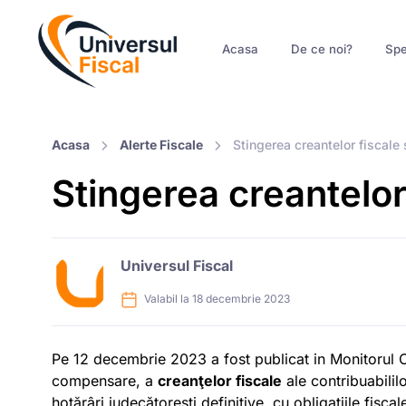
Acasa
De ce noi?
Spe
Acasa
Alerte Fiscale
Stingerea creantelor fiscale 
Stingerea creantelor 
Universul Fiscal
Valabil la 18 decembrie 2023
Pe 12 decembrie 2023 a fost publicat in Monitorul 
compensare, a
creanţelor fiscale
ale contribuabililo
hotărâri judecătoreşti definitive, cu obligaţiile fis