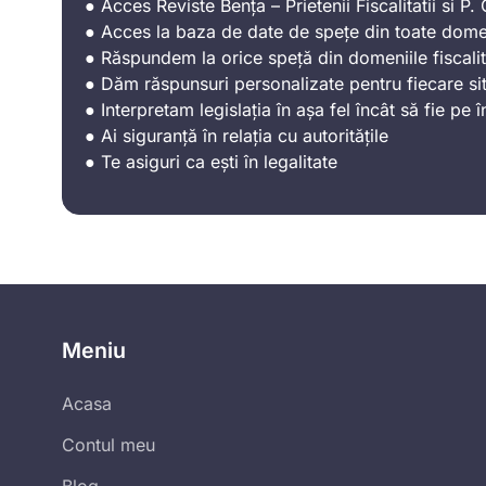
● Acces Reviste Bența – Prietenii Fiscalitatii si P. C
● Acces la baza de date de spețe din toate domen
● Răspundem la orice speță din domeniile fiscalit
● Dăm răspunsuri personalizate pentru fiecare sit
● Interpretam legislația în așa fel încât să fie pe î
● Ai siguranță în relația cu autoritățile
● Te asiguri ca ești în legalitate
Meniu
Acasa
Contul meu