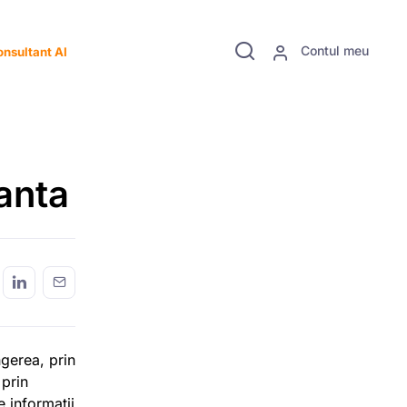
Contul meu
nsultant AI
tanta
gerea, prin
 prin
e informaţii