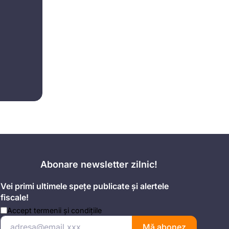
Abonare newsletter zilnic!
Vei primi ultimele spețe publicate și alertele
fiscale!
Accept
termenii și condițiile
Mă abonez