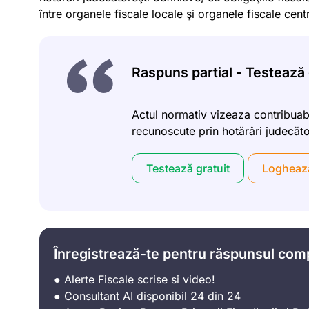
între organele fiscale locale şi organele fiscale cent
Raspuns partial - Testează g
Actul normativ vizeaza contribuabi
recunoscute prin hotărâri judecător
Testează gratuit
Logheaz
Înregistrează-te pentru răspunsul com
● Alerte Fiscale scrise si video!
● Consultant AI disponibil 24 din 24