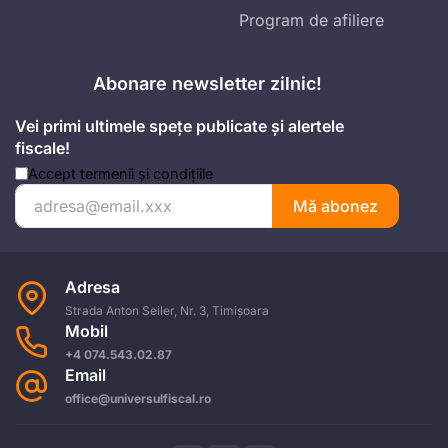
Program de afiliere
Abonare newsletter zilnic!
Vei primi ultimele spețe publicate și alertele
fiscale!
Accept
termenii și condițiile
Mă abonez
Adresa
Strada Anton Seiler, Nr. 3, Timișoara
Mobil
+4 074.543.02.87
Email
office@universulfiscal.ro