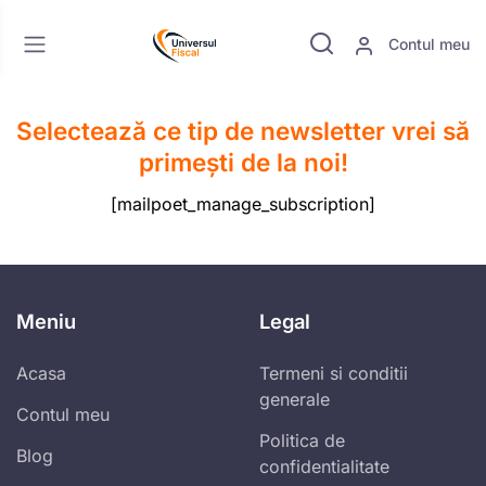
Contul meu
Selectează ce tip de newsletter vrei să
primești de la noi!
[mailpoet_manage_subscription]
Meniu
Legal
Acasa
Termeni si conditii
generale
Contul meu
Politica de
Blog
confidentialitate