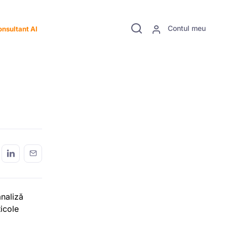
Contul meu
nsultant AI
analiză
ticole