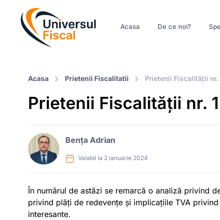
Acasa
De ce noi?
Spe
Acasa
Prietenii Fiscalitatii
Prietenii Fiscalității nr.
Prietenii Fiscalității nr. 1
Bența Adrian
Valabil la 2 ianuarie 2024
În numărul de astăzi se remarcă o analiză privind dec
privind plăți de redevențe și implicațiile TVA privind 
interesante.