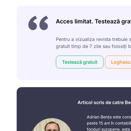
Acces limitat. Testează grat
Pentru a vizualiza revista trebuie 
gratuit timp de 7 zile sau folosiț
Testează gratuit
Logheaz
Articol scris de catre B
Adrian Bența este consu
peste 15 ani în contabil
fonduri europene, este au