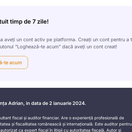
uit timp de 7 zile!
sa aveți un cont activ pe platforma. Creați un cont pentru a 
i butonul “Loghează-te acum” dacă aveți un cont creat!
ă-te acum
ența Adrian, in data de 2 ianuarie 2024.
ltant fiscal și auditor financiar. Are o experiență profesională de
itatea și fiscalitatea românească și internațională. Este auditor pentru
torizat ca expert fiscal în litigii cu autoritatea fiscală. Autor și