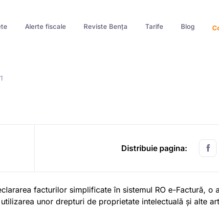
te
Alerte fiscale
Reviste Bența
Tarife
Blog
Co
 1
Distribuie pagina:
lararea facturilor simplificate în sistemul RO e-Factură, o 
utilizarea unor drepturi de proprietate intelectuală și alte ar