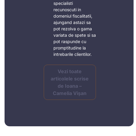
specialisti
recunoscuti in
domeniul fiscalitatii,
ajungand astazi sa
pot rezolva o gama
variata de spete si sa
pot raspunde cu
promptitudine la
intrebarile clientilor.
Vezi toate
articolele scrise
de Ioana –
Camelia Vișan