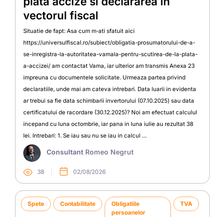
plata accize si declararea in
vectorul fiscal
Situatie de fapt: Asa cum m‑ati sfatuit aici
https://universulfiscal.ro/subiect/obligatia-prosumatorului-de-a-
se-inregistra-la-autoritatea-vamala-pentru-scutirea-de-la-plata-
a-accizei/ am contactat Vama, iar ulterior am transmis Anexa 23
impreuna cu documentele solicitate. Urmeaza partea privind
declaratiile, unde mai am cateva intrebari. Data luarii in evidenta
ar trebui sa fie data schimbarii invertorului (07.10.2025) sau data
certificatului de racordare (30.12.2025)? Noi am efectuat calculul
incepand cu luna octombrie, iar pana in luna iulie au rezultat 38
lei. Intrebari: 1. Se iau sau nu se iau in calcul …
Consultant
Romeo Negrut
38
02/08/2026
Spete
Contabilitate
Obligatiile
TVA
persoanelor