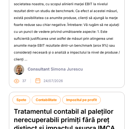
societatea noastra, cu scopul alinierii marjei EBIT la nivelul
rezultat dintr-un studiu de benchmark. Ca efect al acestei măsuri,
există posibilitatea ca anumite produse, clienți să ajungă la marje
foarte reduse sau chiar negative. Întrebare: Vă rugăm să ne ajutați
cu un punct de vedere privind următoarele aspecte: 1. Este
suficientă justificarea unei astfel de măsuri prin atingerea unei
anumite marje EBIT rezultate dintr-un benchmark (arox 9%) sau
considerați necesară și o analiză a impactului la nivel de produse /
clienți …
Consultant
Simona Jurescu
37
24/07/2026
Spete
Contabilitate
Impozitul pe profit
Tratamentul contabil al paleților
nerecuperabili primiți fără preț
distinct și impactul asupra IMCA