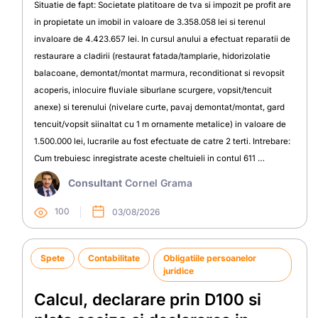
Situatie de fapt: Societate platitoare de tva si impozit pe profit are
in propietate un imobil in valoare de 3.358.058 lei si terenul
invaloare de 4.423.657 lei. In cursul anului a efectuat reparatii de
restaurare a cladirii (restaurat fatada/tamplarie, hidorizolatie
balacoane, demontat/montat marmura, reconditionat si revopsit
acoperis, inlocuire fluviale siburlane scurgere, vopsit/tencuit
anexe) si terenului (nivelare curte, pavaj demontat/montat, gard
tencuit/vopsit siinaltat cu 1 m ornamente metalice) in valoare de
1.500.000 lei, lucrarile au fost efectuate de catre 2 terti. Intrebare:
Cum trebuiesc inregistrate aceste cheltuieli in contul 611 …
Consultant
Cornel Grama
100
03/08/2026
Spete
Contabilitate
Obligatiile persoanelor
juridice
Calcul, declarare prin D100 si