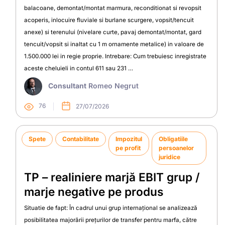
balacoane, demontat/montat marmura, reconditionat si revopsit
acoperis, inlocuire fluviale si burlane scurgere, vopsit/tencuit
anexe) si terenului (nivelare curte, pavaj demontat/montat, gard
tencuit/vopsit si inaltat cu 1 m ornamente metalice) in valoare de
1.500.000 lei in regie proprie. Intrebare: Cum trebuiesc inregistrate
aceste cheluieli in contul 611 sau 231 …
Consultant
Romeo Negrut
76
27/07/2026
Spete
Contabilitate
Impozitul
Obligatiile
pe profit
persoanelor
juridice
TP – realiniere marjă EBIT grup /
marje negative pe produs
Situatie de fapt: În cadrul unui grup internațional se analizează
posibilitatea majorării prețurilor de transfer pentru marfa, către