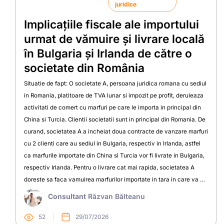
juridice
Implicațiile fiscale ale importului
urmat de vămuire și livrare locală
în Bulgaria și Irlanda de către o
societate din România
Situatie de fapt: O societate A, persoana juridica romana cu sediul
in Romania, platitoare de TVA lunar si impozit pe profit, deruleaza
activitati de comert cu marfuri pe care le importa in principal din
China si Turcia. Clientii societatii sunt in principal din Romania. De
curand, societatea A a incheiat doua contracte de vanzare marfuri
cu 2 clienti care au sediul in Bulgaria, respectiv in Irlanda, astfel
ca marfurile importate din China si Turcia vor fi livrate in Bulgaria,
respectiv Irlanda. Pentru o livrare cat mai rapida, societatea A
doreste sa faca vamuirea marfurilor importate in tara in care va …
Consultant
Răzvan Bălteanu
52
29/07/2026