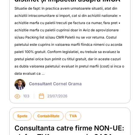
Situatie de fapt: In practica avem urmatoarele situatii, atat din
achizitii intracomunitare si import, cat si din achizitii nationale: •
achizitie marfa cu paletii trecuti pe factura ca numar, fara pret •
achizitie marfa cu paletii cuprinsi doar in Aviz de aprovizionare
si/sau Packing list si/sau CMR Paletii nu se vor returna. Costul
paletului este cuprins in valoarea marfii fiindca nimeni cu acorda
paleti 100% gratuit. Conform legislatiei, eu trebuie sa evaluez la
pretul pietei orice bun primit cu titlul gratuit, dar in aceste cazuri
as dubla valoarea paletului: evaluat in pretul marfii (cost) si inca o
data evaluat ca …
Consultant
Cornel Grama
103
23/07/2026
Spete
Contabilitate
TVA
Consultanta catre firme NON-UE: