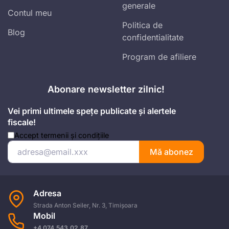
generale
Contul meu
Politica de
Blog
confidentialitate
Program de afiliere
Abonare newsletter zilnic!
Vei primi ultimele spețe publicate și alertele
fiscale!
Accept
termenii și condițiile
Mă abonez
Adresa
Strada Anton Seiler, Nr. 3, Timișoara
Mobil
+4 074.543.02.87