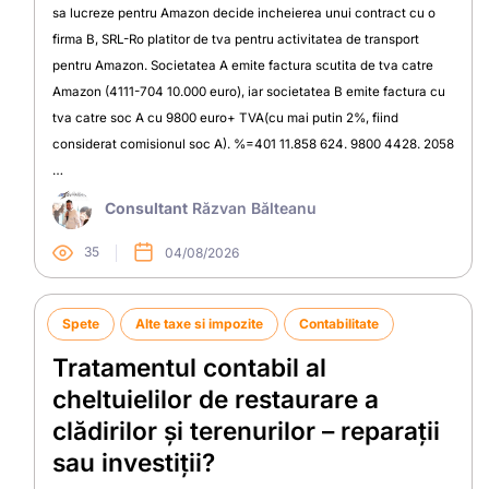
sa lucreze pentru Amazon decide incheierea unui contract cu o
firma B, SRL-Ro platitor de tva pentru activitatea de transport
pentru Amazon. Societatea A emite factura scutita de tva catre
Amazon (4111-704 10.000 euro), iar societatea B emite factura cu
tva catre soc A cu 9800 euro+ TVA(cu mai putin 2%, fiind
considerat comisionul soc A). %=401 11.858 624. 9800 4428. 2058
…
Consultant
Răzvan Bălteanu
35
04/08/2026
Spete
Alte taxe si impozite
Contabilitate
Tratamentul contabil al
cheltuielilor de restaurare a
clădirilor și terenurilor – reparații
sau investiții?