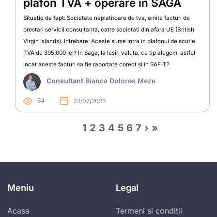
plafon TVA + operare in SAGA
Situatie de fapt: Societate neplatitoare de tva, emite facturi de
prestari servicii consultanta, catre societati din afara UE (British
Virgin Islands). Intrebare: Aceste sume intra in plafonul de scutie
TVA de 395.000 lei? In Saga, la Iesiri valuta, ce tip alegem, astfel
incat aceste facturi sa fie raportate corect si in SAF-T?
Consultant
Bianca Dolores Meze
64
23/07/2026
1
2
3
4
5
6
7
›
»
Meniu
Legal
Acasa
Termeni si conditii