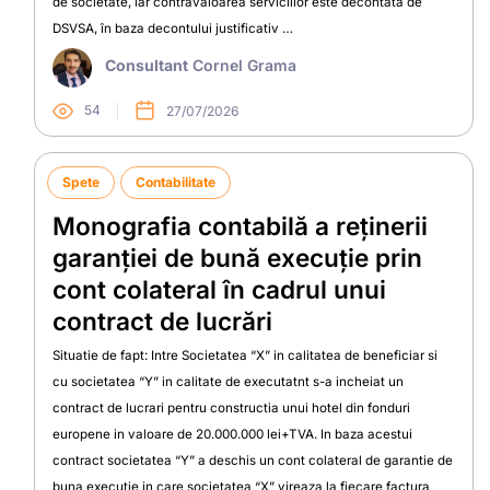
de societate, iar contravaloarea serviciilor este decontată de
DSVSA, în baza decontului justificativ …
Consultant
Cornel Grama
54
27/07/2026
Spete
Contabilitate
Monografia contabilă a reținerii
garanției de bună execuție prin
cont colateral în cadrul unui
contract de lucrări
Situatie de fapt: Intre Societatea “X” in calitatea de beneficiar si
cu societatea “Y” in calitate de executatnt s-a incheiat un
contract de lucrari pentru constructia unui hotel din fonduri
europene in valoare de 20.000.000 lei+TVA. In baza acestui
contract societatea “Y” a deschis un cont colateral de garantie de
buna executie in care societatea “X” vireaza la fiecare factura