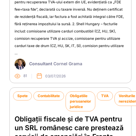
pentru recuperarea TVA-ului extern din UE, evidențiată ca „FDE
fee=taxa fde”, declarată cu taxare inversă. Nu deținem certificat
de rezidență fiscală, iar factura a fost achitată integral către FDE,
fără reținerea impozitului la sursă. 2. Shell Hungary – facturile
includ: comisioane utilizare carduri combustibil (CZ, HU, SK),
comision recuperare TVA și accize, comisioane pentru utilizare
carduri taxe de drum (CZ, HU, SK, IT, SI), comision pentru utilizare
…
Consultant
Cornel Grama
81
03/07/2026
Spete
Contabilitate
Obligatiile
TVA
Veniturile
persoanelor
nereziden
juridice
Obligații fiscale și de TVA pentru
un SRL românesc care prestează