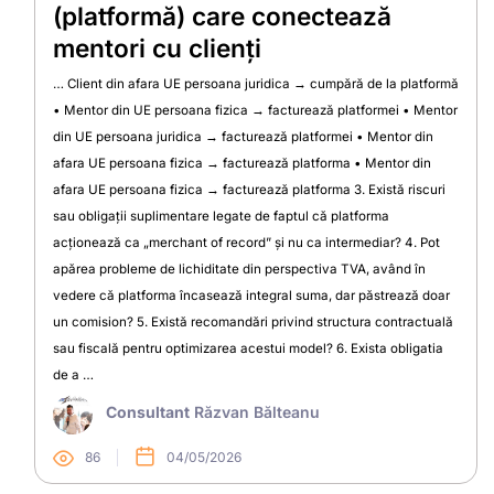
(platformă) care conectează
mentori cu clienți
… Client din afara UE persoana juridica → cumpără de la platformă
• Mentor din UE persoana fizica → facturează platformei • Mentor
din UE persoana juridica → facturează platformei • Mentor din
afara UE persoana fizica → facturează platforma • Mentor din
afara UE persoana fizica → facturează platforma 3. Există riscuri
sau obligații suplimentare legate de faptul că platforma
acționează ca „merchant of record” și nu ca intermediar? 4. Pot
apărea probleme de lichiditate din perspectiva TVA, având în
vedere că platforma încasează integral suma, dar păstrează doar
un comision? 5. Există recomandări privind structura contractuală
sau fiscală pentru optimizarea acestui model? 6. Exista obligatia
de a …
Consultant
Răzvan Bălteanu
86
04/05/2026