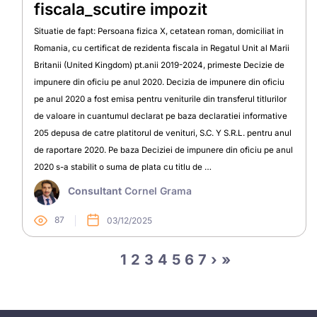
fiscala_scutire impozit
Situatie de fapt: Persoana fizica X, cetatean roman, domiciliat in
Romania, cu certificat de rezidenta fiscala in Regatul Unit al Marii
Britanii (United Kingdom) pt.anii 2019-2024, primeste Decizie de
impunere din oficiu pe anul 2020. Decizia de impunere din oficiu
pe anul 2020 a fost emisa pentru veniturile din transferul titlurilor
de valoare in cuantumul declarat pe baza declaratiei informative
205 depusa de catre platitorul de venituri, S.C. Y S.R.L. pentru anul
de raportare 2020. Pe baza Deciziei de impunere din oficiu pe anul
2020 s-a stabilit o suma de plata cu titlu de …
Consultant
Cornel Grama
87
03/12/2025
1
2
3
4
5
6
7
›
»