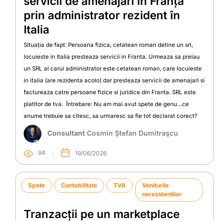
servicii de amenajări în Franța
prin administrator rezident în
Italia
Situația de fapt: Persoana fizica, cetatean roman detine un srl,
locuieste in Italia presteaza servicii in Franta. Urmeaza sa preiau
un SRL al carui administrator este cetatean roman, care locuieste
in italia (are rezidenta acolo) dar presteaza servicii de amenajari si
factureaza catre persoane fizice si juridice din Franta. SRL este
platitor de tva. Întrebare: Nu am mai avut spete de genu…ce
anume trebuie sa citesc, sa urmaresc sa fie tot declarat corect?
Consultant
Cosmin Ștefan Dumitraşcu
94
19/06/2026
Spete
Contabilitate
TVA
Veniturile
nerezidentilor
Tranzacții pe un marketplace