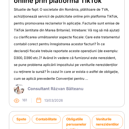
online prin platforma TikTok
Situatie de fapt: O societate din România, plătitoare de TVA,
achiziționează servicii de publicitate online prin platforma TikTok,
pentru promovarea reclamelor în aplicație. Facturile sunt emise de
TikTok (entitate din Marea Britanie). Intrebare: Vă rog să mă ajutați
cu clarificarea următoarelor aspecte fiscale: Care este tratamentul
contabil corect pentru înregistrarea acestor facturi? În ce
declarații fiscale trebuie raportate aceste operațiuni (de exemplu:
D300, D390 etc.)? Având în vedere că furnizorul este nerezident,
se pune problema aplicării impozitului pe veniturile nerezidenților
cu reținere la sursă? În cazul în care ar exista o astfel de obligație,
cum se aplică prevederile Convenției pentru …
Consultant
Răzvan Bălteanu
161
13/03/2026
Spete
Contabilitate
Obligatiile
Veniturile
persoanelor
nerezidentilor