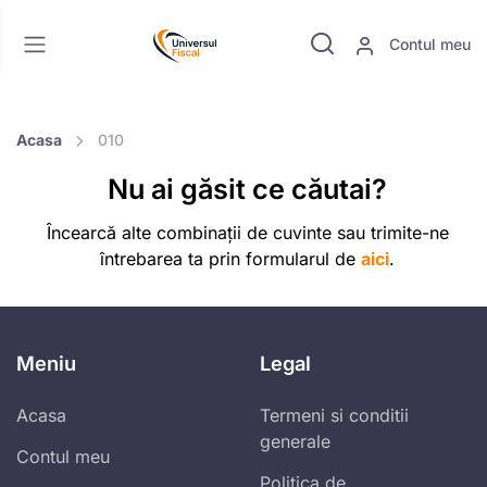
Contul meu
Acasa
010
Nu ai găsit ce căutai?
Încearcă alte combinații de cuvinte sau trimite-ne
întrebarea ta prin formularul de
aici
.
Meniu
Legal
Acasa
Termeni si conditii
generale
Contul meu
Politica de