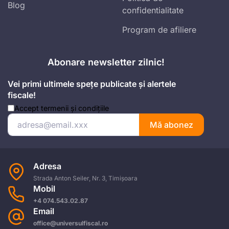
Blog
confidentialitate
Program de afiliere
Abonare newsletter zilnic!
Vei primi ultimele spețe publicate și alertele
fiscale!
Accept
termenii și condițiile
Mă abonez
Adresa
Strada Anton Seiler, Nr. 3, Timișoara
Mobil
+4 074.543.02.87
Email
office@universulfiscal.ro