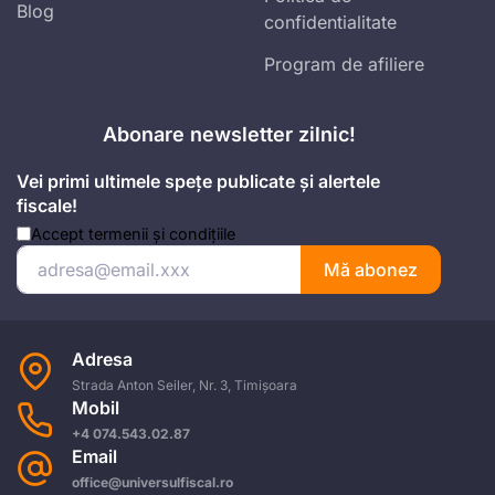
Blog
confidentialitate
Program de afiliere
Abonare newsletter zilnic!
Vei primi ultimele spețe publicate și alertele
fiscale!
Accept
termenii și condițiile
Mă abonez
Adresa
Strada Anton Seiler, Nr. 3, Timișoara
Mobil
+4 074.543.02.87
Email
office@universulfiscal.ro