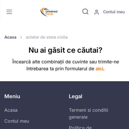
Contul meu
Acasa
actelor de stare civila
Nu ai găsit ce căutai?
Încearcă alte combinații de cuvinte sau trimite-ne
întrebarea ta prin formularul de
aici
.
Meniu
Legal
Acasa
Termeni si conditii
generale
Contul meu
Politica de