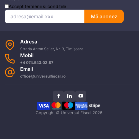
Accept
termenii și condițiile
Mă abonez
Adresa
Strada Anton Seiler, Nr. 3, Timișoara
Mobil
+4 074.543.02.87
Email
office@universulfiscal.ro
Copyright © Universul Fiscal 2026