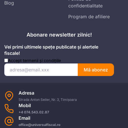
Blog
confidentialitate
Program de afiliere
Abonare newsletter zilnic!
Vei primi ultimele spețe publicate și alertele
fiscale!
Accept
termenii și condițiile
Mă abonez
Adresa
Strada Anton Seiler, Nr. 3, Timișoara
Mobil
+4 074.543.02.87
Email
office@universulfiscal.ro