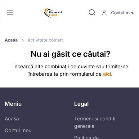
Contul meu
Acasa
activitate comert
Nu ai găsit ce căutai?
Încearcă alte combinații de cuvinte sau trimite-ne
întrebarea ta prin formularul de
aici
.
Meniu
Legal
Acasa
Termeni si conditii
generale
Contul meu
Politica de