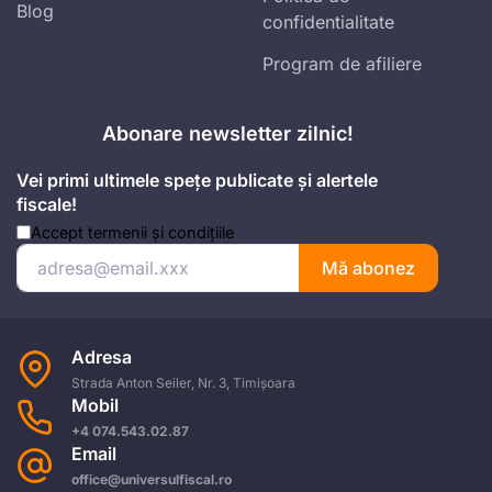
Blog
confidentialitate
Program de afiliere
Abonare newsletter zilnic!
Vei primi ultimele spețe publicate și alertele
fiscale!
Accept
termenii și condițiile
Mă abonez
Adresa
Strada Anton Seiler, Nr. 3, Timișoara
Mobil
+4 074.543.02.87
Email
office@universulfiscal.ro