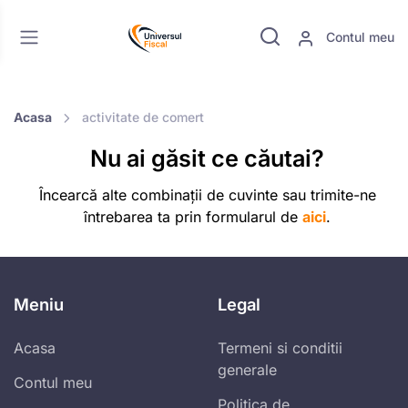
Contul meu
Acasa
activitate de comert
Nu ai găsit ce căutai?
Încearcă alte combinații de cuvinte sau trimite-ne
întrebarea ta prin formularul de
aici
.
Meniu
Legal
Acasa
Termeni si conditii
generale
Contul meu
Politica de