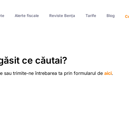
te
Alerte fiscale
Reviste Bența
Tarife
Blog
Co
găsit ce căutai?
e sau trimite-ne întrebarea ta prin formularul de
aici
.