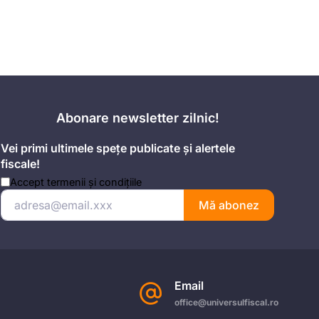
Abonare newsletter zilnic!
Vei primi ultimele spețe publicate și alertele
fiscale!
Accept
termenii și condițiile
Mă abonez
Email
office@universulfiscal.ro