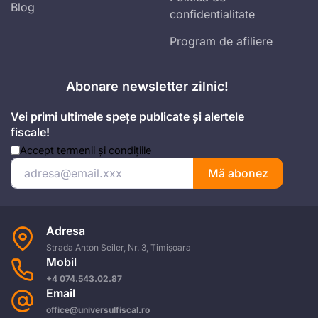
Blog
confidentialitate
Program de afiliere
Abonare newsletter zilnic!
Vei primi ultimele spețe publicate și alertele
fiscale!
Accept
termenii și condițiile
Mă abonez
Adresa
Strada Anton Seiler, Nr. 3, Timișoara
Mobil
+4 074.543.02.87
Email
office@universulfiscal.ro