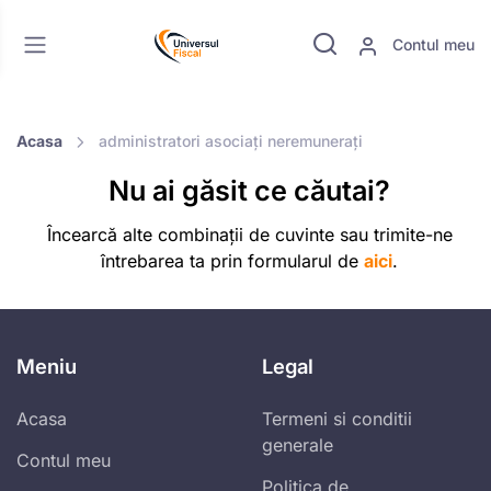
Contul meu
Acasa
administratori asociați neremunerați
Nu ai găsit ce căutai?
Încearcă alte combinații de cuvinte sau trimite-ne
întrebarea ta prin formularul de
aici
.
Meniu
Legal
Acasa
Termeni si conditii
generale
Contul meu
Politica de