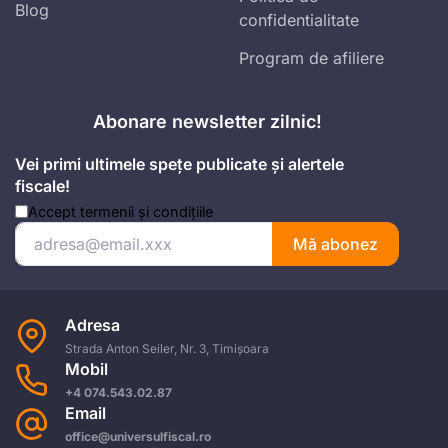
Blog
confidentialitate
Program de afiliere
Abonare newsletter zilnic!
Vei primi ultimele spețe publicate și alertele
fiscale!
Accept
termenii și condițiile
Mă abonez
Adresa
Strada Anton Seiler, Nr. 3, Timișoara
Mobil
+4 074.543.02.87
Email
office@universulfiscal.ro