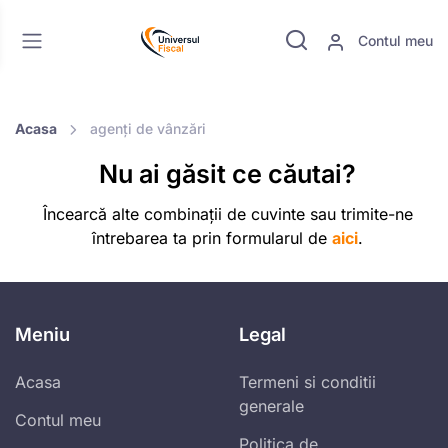
Contul meu
Acasa
agenți de vânzări
Nu ai găsit ce căutai?
Încearcă alte combinații de cuvinte sau trimite-ne
întrebarea ta prin formularul de
aici
.
Meniu
Legal
Acasa
Termeni si conditii
generale
Contul meu
Politica de