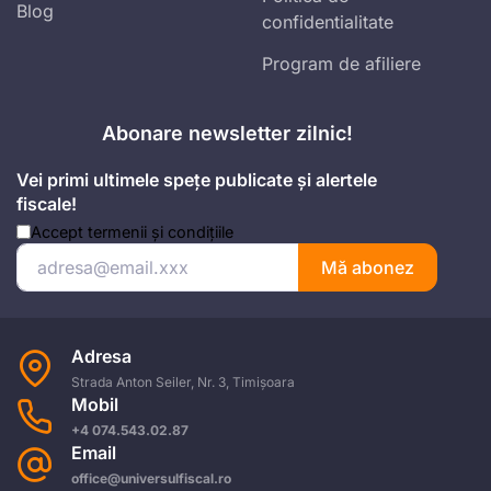
Blog
confidentialitate
Program de afiliere
Abonare newsletter zilnic!
Vei primi ultimele spețe publicate și alertele
fiscale!
Accept
termenii și condițiile
Mă abonez
Adresa
Strada Anton Seiler, Nr. 3, Timișoara
Mobil
+4 074.543.02.87
Email
office@universulfiscal.ro