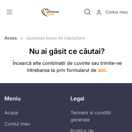
Contul meu
Acasa
ajustarea bazei de impozitare
Nu ai găsit ce căutai?
Încearcă alte combinații de cuvinte sau trimite-ne
întrebarea ta prin formularul de
aici
.
Meniu
Legal
Acasa
Termeni si conditii
generale
Contul meu
Politica de