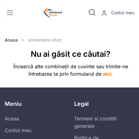
Contul meu
Acasa
alimentatie efort
Nu ai găsit ce căutai?
Încearcă alte combinații de cuvinte sau trimite-ne
întrebarea ta prin formularul de
aici
.
Meniu
Legal
Acasa
Termeni si conditii
generale
Contul meu
Politica de