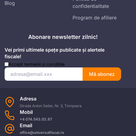
Blog
confidentialitate
Program de afiliere
Abonare newsletter zilnic!
Vei primi ultimele spețe publicate și alertele
fiscale!
Accept
termenii și condițiile
Mă abonez
Adresa
Strada Anton Seiler, Nr. 3, Timișoara
Mobil
+4 074.543.02.87
Email
office@universulfiscal.ro