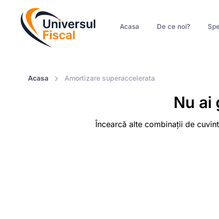
Acasa
De ce noi?
Spe
Acasa
Amortizare superaccelerata
Nu ai 
Încearcă alte combinații de cuvint