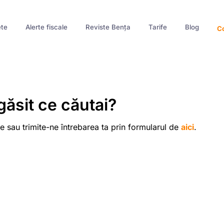
te
Alerte fiscale
Reviste Bența
Tarife
Blog
Co
găsit ce căutai?
e sau trimite-ne întrebarea ta prin formularul de
aici
.