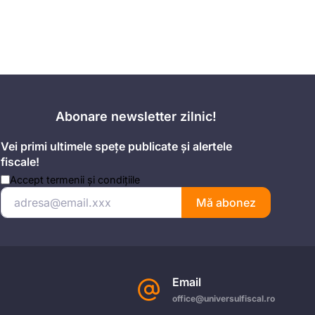
Abonare newsletter zilnic!
Vei primi ultimele spețe publicate și alertele
fiscale!
Accept
termenii și condițiile
Mă abonez
Email
office@universulfiscal.ro