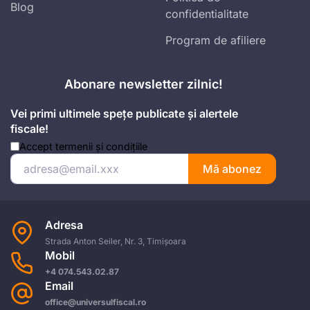
Blog
confidentialitate
Program de afiliere
Abonare newsletter zilnic!
Vei primi ultimele spețe publicate și alertele
fiscale!
Accept
termenii și condițiile
Mă abonez
Adresa
Strada Anton Seiler, Nr. 3, Timișoara
Mobil
+4 074.543.02.87
Email
office@universulfiscal.ro