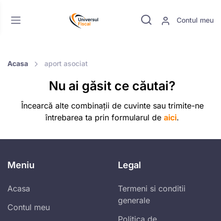
Contul meu
Acasa
aport asociat
Nu ai găsit ce căutai?
Încearcă alte combinații de cuvinte sau trimite-ne
întrebarea ta prin formularul de
aici
.
Meniu
Legal
Acasa
Termeni si conditii
generale
Contul meu
Politica de