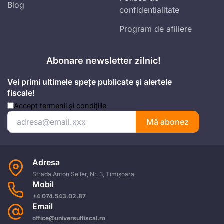
Blog
confidentialitate
Program de afiliere
Abonare newsletter zilnic!
Vei primi ultimele spețe publicate și alertele
fiscale!
Accept
termenii și condițiile
Mă abonez
Adresa
Strada Anton Seiler, Nr. 3, Timișoara
Mobil
+4 074.543.02.87
Email
office@universulfiscal.ro