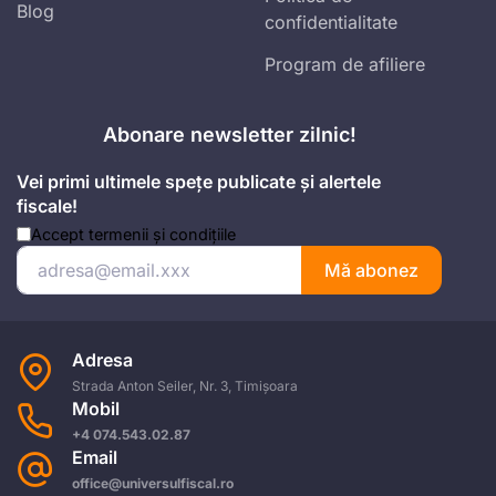
Blog
confidentialitate
Program de afiliere
Abonare newsletter zilnic!
Vei primi ultimele spețe publicate și alertele
fiscale!
Accept
termenii și condițiile
Mă abonez
Adresa
Strada Anton Seiler, Nr. 3, Timișoara
Mobil
+4 074.543.02.87
Email
office@universulfiscal.ro