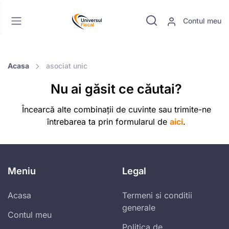
Contul meu
Acasa
asociat unic
Nu ai găsit ce căutai?
Încearcă alte combinații de cuvinte sau trimite-ne
întrebarea ta prin formularul de
aici
.
Meniu
Legal
Acasa
Termeni si conditii
generale
Contul meu
Politica de