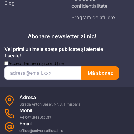
Blog
confidentialitate
Program de afiliere
Abonare newsletter zilnic!
Vei primi ultimele spețe publicate și alertele
fiscale!
Accept
termenii și condițiile
Mă abonez
Adresa
Strada Anton Seiler, Nr. 3, Timișoara
Mobil
+4 074.543.02.87
Email
office@universulfiscal.ro