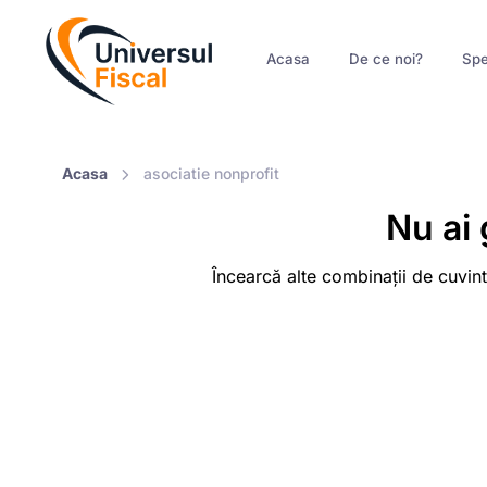
Acasa
De ce noi?
Spe
Acasa
asociatie nonprofit
Nu ai 
Încearcă alte combinații de cuvint