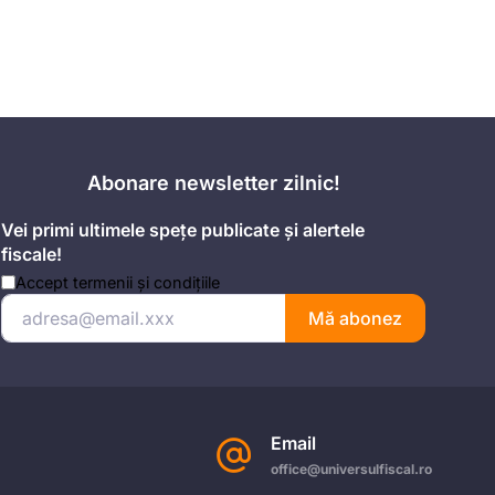
Abonare newsletter zilnic!
Vei primi ultimele spețe publicate și alertele
fiscale!
Accept
termenii și condițiile
Mă abonez
Email
office@universulfiscal.ro