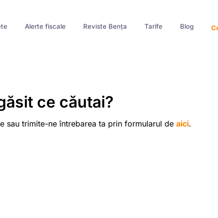
te
Alerte fiscale
Reviste Bența
Tarife
Blog
Co
găsit ce căutai?
e sau trimite-ne întrebarea ta prin formularul de
aici
.