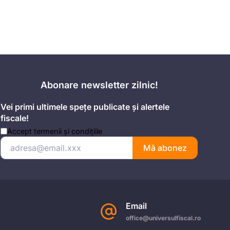
Abonare newsletter zilnic!
Vei primi ultimele spețe publicate și alertele
fiscale!
Accept
termenii și condițiile
Mă abonez
Email
office@universulfiscal.ro