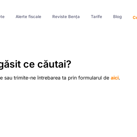
te
Alerte fiscale
Reviste Bența
Tarife
Blog
Co
găsit ce căutai?
e sau trimite-ne întrebarea ta prin formularul de
aici
.