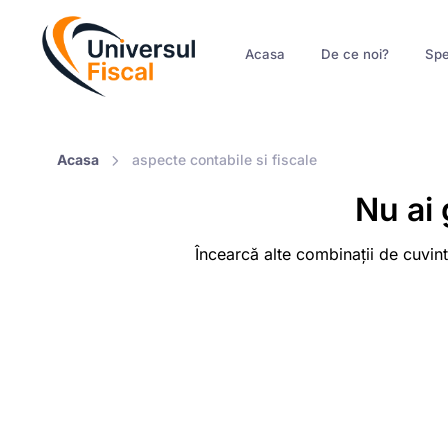
Acasa
De ce noi?
Spe
Acasa
aspecte contabile si fiscale
Nu ai 
Încearcă alte combinații de cuvint