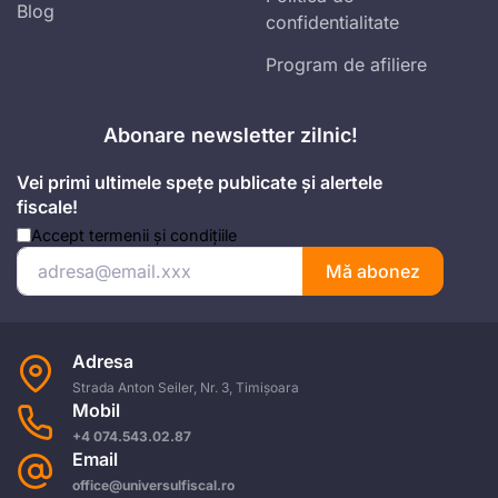
Blog
confidentialitate
Program de afiliere
Abonare newsletter zilnic!
Vei primi ultimele spețe publicate și alertele
fiscale!
Accept
termenii și condițiile
Mă abonez
Adresa
Strada Anton Seiler, Nr. 3, Timișoara
Mobil
+4 074.543.02.87
Email
office@universulfiscal.ro