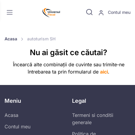
Contul meu
Acasa
autoturism SH
Nu ai găsit ce căutai?
Încearcă alte combinații de cuvinte sau trimite-ne
întrebarea ta prin formularul de
aici
.
Meniu
Legal
Acasa
Termeni si conditii
generale
Contul meu
Politica de