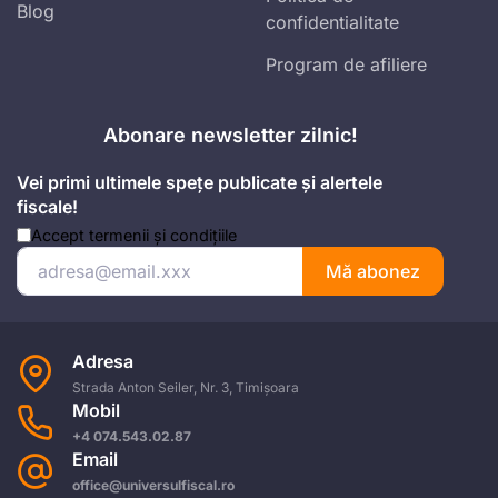
Blog
confidentialitate
Program de afiliere
Abonare newsletter zilnic!
Vei primi ultimele spețe publicate și alertele
fiscale!
Accept
termenii și condițiile
Mă abonez
Adresa
Strada Anton Seiler, Nr. 3, Timișoara
Mobil
+4 074.543.02.87
Email
office@universulfiscal.ro