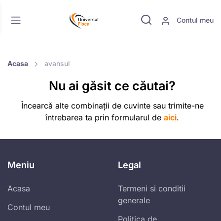
Contul meu
Acasa
avansul
Nu ai găsit ce căutai?
Încearcă alte combinații de cuvinte sau trimite-ne
întrebarea ta prin formularul de
aici
.
Meniu
Legal
Acasa
Termeni si conditii
generale
Contul meu
Politica de