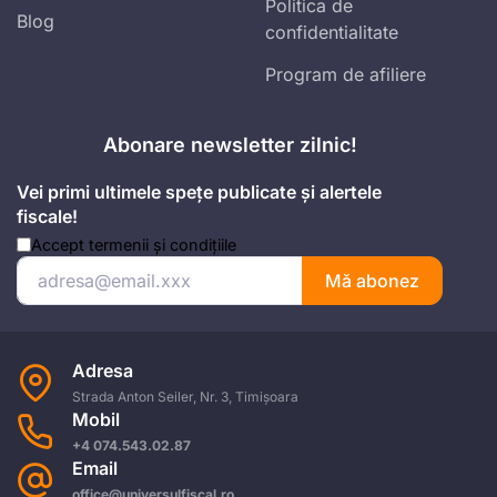
Politica de
Blog
confidentialitate
Program de afiliere
Abonare newsletter zilnic!
Vei primi ultimele spețe publicate și alertele
fiscale!
Accept
termenii și condițiile
Mă abonez
Adresa
Strada Anton Seiler, Nr. 3, Timișoara
Mobil
+4 074.543.02.87
Email
office@universulfiscal.ro