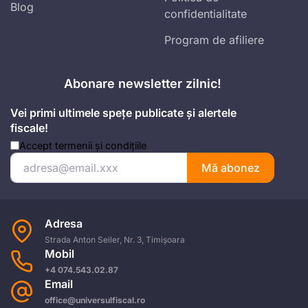
Blog
confidentialitate
Program de afiliere
Abonare newsletter zilnic!
Vei primi ultimele spețe publicate și alertele
fiscale!
Accept
termenii și condițiile
Mă abonez
Adresa
Strada Anton Seiler, Nr. 3, Timișoara
Mobil
+4 074.543.02.87
Email
office@universulfiscal.ro