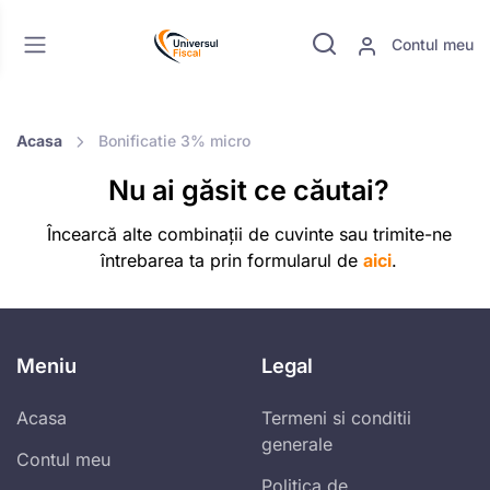
Contul meu
Acasa
Bonificatie 3% micro
Nu ai găsit ce căutai?
Încearcă alte combinații de cuvinte sau trimite-ne
întrebarea ta prin formularul de
aici
.
Meniu
Legal
Acasa
Termeni si conditii
generale
Contul meu
Politica de