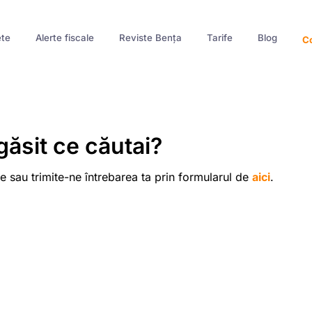
te
Alerte fiscale
Reviste Bența
Tarife
Blog
Co
găsit ce căutai?
e sau trimite-ne întrebarea ta prin formularul de
aici
.