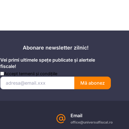
Abonare newsletter zilnic!
Vei primi ultimele spețe publicate și alertele
fiscale!
Accept
termenii și condițiile
Mă abonez
Email
office@universulfiscal.ro