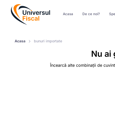
Acasa
De ce noi?
Spe
Acasa
bunuri importate
Nu ai 
Încearcă alte combinații de cuvint