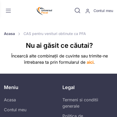
Contul meu
Acasa
CAS pentru venituri obtinute ca PFA
Nu ai găsit ce căutai?
Încearcă alte combinații de cuvinte sau trimite-ne
întrebarea ta prin formularul de
aici
.
Meniu
Legal
Acasa
Termeni si conditii
generale
Contul meu
Politica de