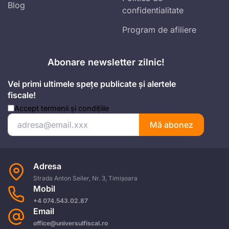
Blog
confidentialitate
Program de afiliere
Abonare newsletter zilnic!
Vei primi ultimele spețe publicate și alertele
fiscale!
Accept
termenii și condițiile
Mă abonez
Adresa
Strada Anton Seiler, Nr. 3, Timișoara
Mobil
+4 074.543.02.87
Email
office@universulfiscal.ro