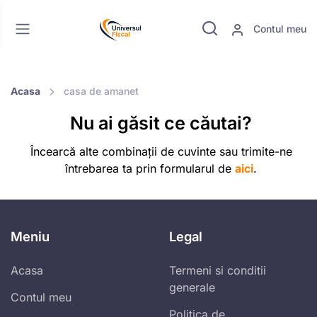
Contul meu
Acasa
casa de amanet
Nu ai găsit ce căutai?
Încearcă alte combinații de cuvinte sau trimite-ne
întrebarea ta prin formularul de
aici
.
Meniu
Legal
Acasa
Termeni si conditii
generale
Contul meu
Politica de