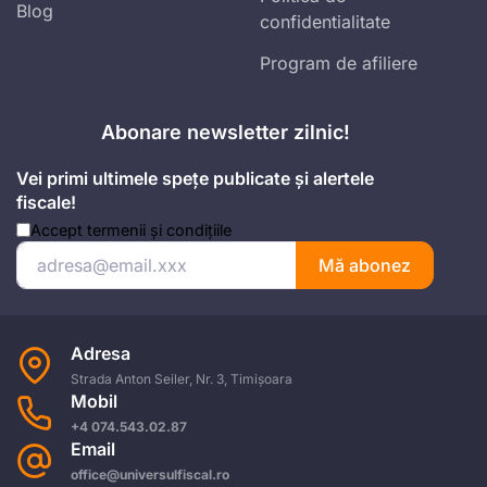
Blog
confidentialitate
Program de afiliere
Abonare newsletter zilnic!
Vei primi ultimele spețe publicate și alertele
fiscale!
Accept
termenii și condițiile
Mă abonez
Adresa
Strada Anton Seiler, Nr. 3, Timișoara
Mobil
+4 074.543.02.87
Email
office@universulfiscal.ro