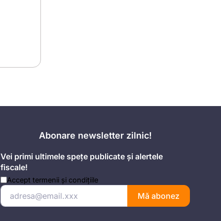
Abonare newsletter zilnic!
Vei primi ultimele spețe publicate și alertele
fiscale!
Accept
termenii și condițiile
Mă abonez