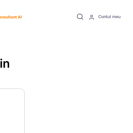
Contul meu
nsultant AI
in