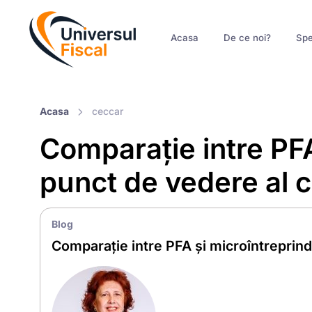
Acasa
De ce noi?
Spe
Acasa
ceccar
Comparație intre PFA
punct de vedere al c
Blog
Comparație intre PFA și microîntreprind