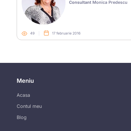
Consultant
Monica Predescu
49
17 februarie 2016
Meniu
Acasa
Contul meu
Blog