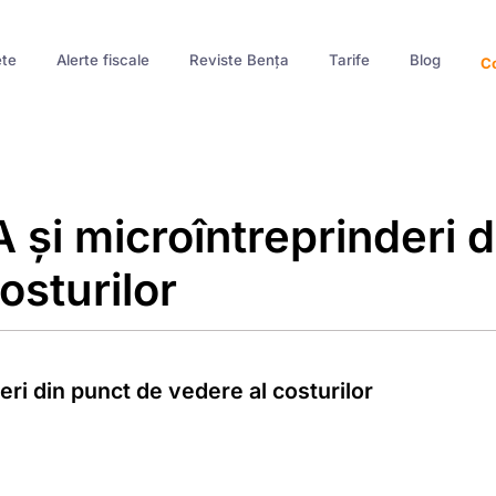
te
Alerte fiscale
Reviste Bența
Tarife
Blog
Co
 și microîntreprinderi d
osturilor
eri din punct de vedere al costurilor