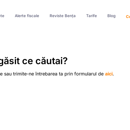
te
Alerte fiscale
Reviste Bența
Tarife
Blog
Co
găsit ce căutai?
e sau trimite-ne întrebarea ta prin formularul de
aici
.