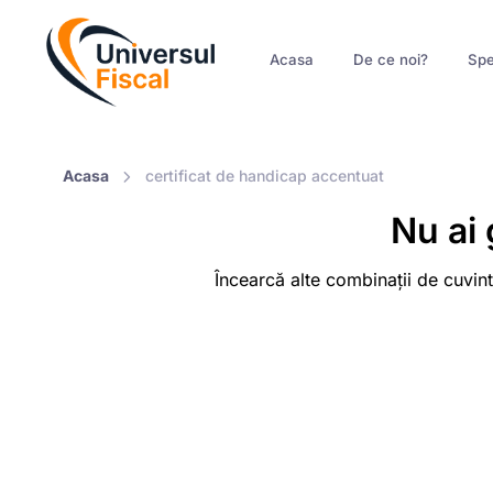
Acasa
De ce noi?
Spe
Acasa
certificat de handicap accentuat
Nu ai 
Încearcă alte combinații de cuvint