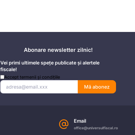
Abonare newsletter zilnic!
Vei primi ultimele spețe publicate și alertele
fiscale!
Accept
termenii și condițiile
Mă abonez
Email
office@universulfiscal.ro