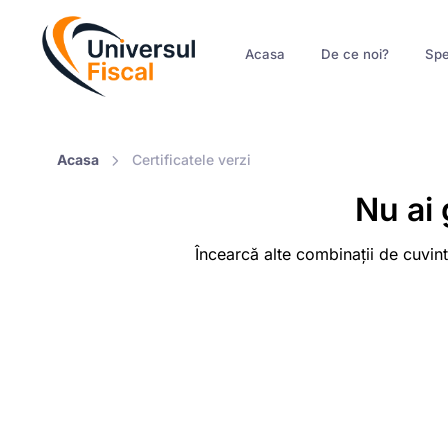
Acasa
De ce noi?
Spe
Acasa
Certificatele verzi
Nu ai 
Încearcă alte combinații de cuvint