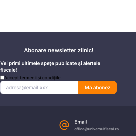
Abonare newsletter zilnic!
Vei primi ultimele spețe publicate și alertele
fiscale!
Accept
termenii și condițiile
Mă abonez
Email
office@universulfiscal.ro