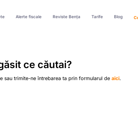
te
Alerte fiscale
Reviste Bența
Tarife
Blog
Co
găsit ce căutai?
e sau trimite-ne întrebarea ta prin formularul de
aici
.