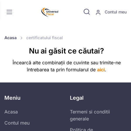
Contul meu
Acasa
certificatului fiscal
Nu ai găsit ce căutai?
Încearcă alte combinații de cuvinte sau trimite-ne
întrebarea ta prin formularul de
aici
.
Meniu
Legal
Acasa
Termeni si conditii
generale
Contul meu
Politica de