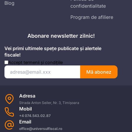
Blog
confidentialitate
Program de afiliere
Abonare newsletter zilnic!
Vei primi ultimele spețe publicate și alertele
fiscale!
Accept
termenii și condițiile
Mă abonez
Adresa
Strada Anton Seiler, Nr. 3, Timișoara
Mobil
+4 074.543.02.87
Email
office@universulfiscal.ro