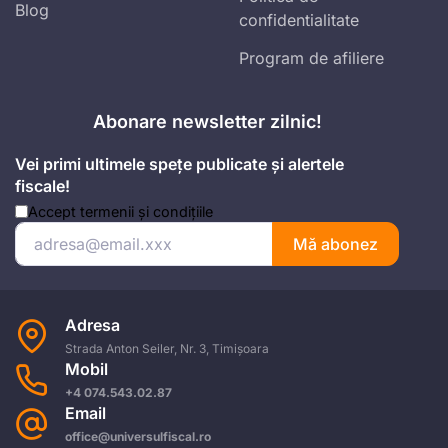
Blog
confidentialitate
Program de afiliere
Abonare newsletter zilnic!
Vei primi ultimele spețe publicate și alertele
fiscale!
Accept
termenii și condițiile
Mă abonez
Adresa
Strada Anton Seiler, Nr. 3, Timișoara
Mobil
+4 074.543.02.87
Email
office@universulfiscal.ro