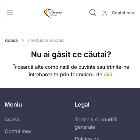
Contul meu
Acasa
cheltuiala sociala
Nu ai găsit ce căutai?
Încearcă alte combinații de cuvinte sau trimite-ne
întrebarea ta prin formularul de
aici
.
Meniu
Legal
Acasa
Termeni si conditii
generale
Contul meu
Politica de