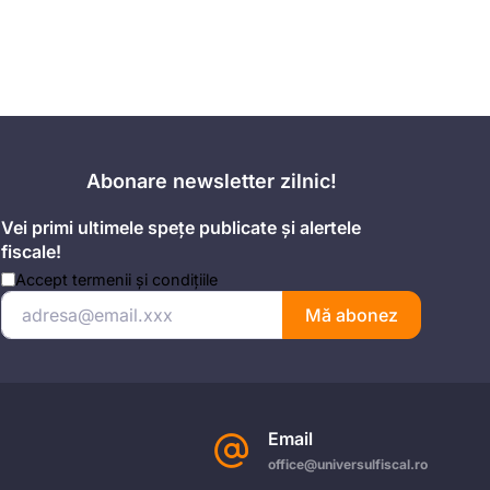
Abonare newsletter zilnic!
Vei primi ultimele spețe publicate și alertele
fiscale!
Accept
termenii și condițiile
Mă abonez
Email
office@universulfiscal.ro