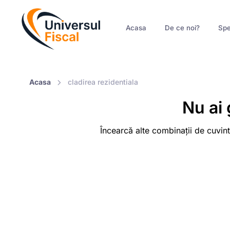
Acasa
De ce noi?
Spe
Acasa
cladirea rezidentiala
Nu ai 
Încearcă alte combinații de cuvint