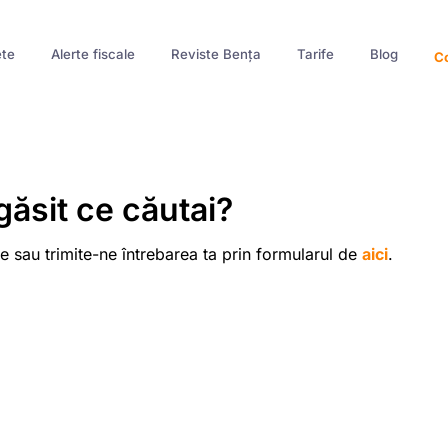
te
Alerte fiscale
Reviste Bența
Tarife
Blog
Co
găsit ce căutai?
e sau trimite-ne întrebarea ta prin formularul de
aici
.