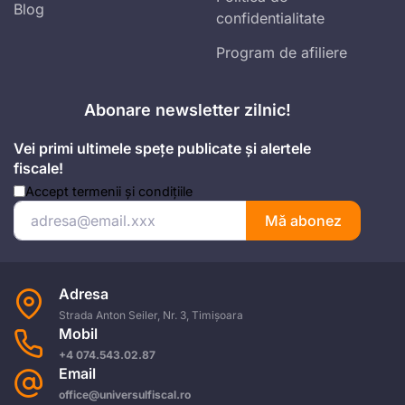
Blog
confidentialitate
Program de afiliere
Abonare newsletter zilnic!
Vei primi ultimele spețe publicate și alertele
fiscale!
Accept
termenii și condițiile
Mă abonez
Adresa
Strada Anton Seiler, Nr. 3, Timișoara
Mobil
+4 074.543.02.87
Email
office@universulfiscal.ro