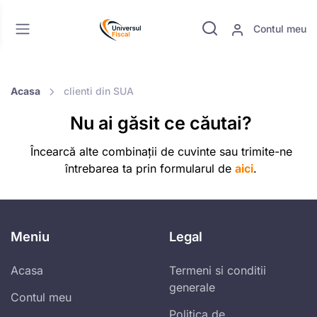
Contul meu
Acasa
clienti din SUA
Nu ai găsit ce căutai?
Încearcă alte combinații de cuvinte sau trimite-ne
întrebarea ta prin formularul de
aici
.
Meniu
Legal
Acasa
Termeni si conditii
generale
Contul meu
Politica de