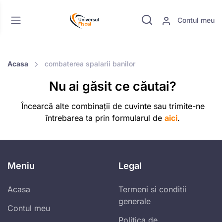
Contul meu
Acasa
combaterea spalarii banilor
Nu ai găsit ce căutai?
Încearcă alte combinații de cuvinte sau trimite-ne
întrebarea ta prin formularul de
aici
.
Meniu
Legal
Acasa
Termeni si conditii
generale
Contul meu
Politica de