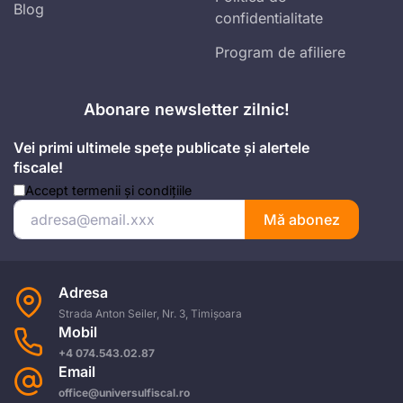
Blog
confidentialitate
Program de afiliere
Abonare newsletter zilnic!
Vei primi ultimele spețe publicate și alertele
fiscale!
Accept
termenii și condițiile
Mă abonez
Adresa
Strada Anton Seiler, Nr. 3, Timișoara
Mobil
+4 074.543.02.87
Email
office@universulfiscal.ro