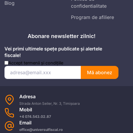
Blog
confidentialitate
Program de afiliere
Abonare newsletter zilnic!
Vei primi ultimele spețe publicate și alertele
fiscale!
Accept
termenii și condițiile
Mă abonez
Adresa
Strada Anton Seiler, Nr. 3, Timișoara
Mobil
+4 074.543.02.87
Email
office@universulfiscal.ro