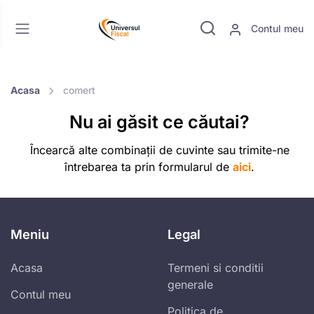
Contul meu
Acasa
comert
Nu ai găsit ce căutai?
Încearcă alte combinații de cuvinte sau trimite-ne
întrebarea ta prin formularul de
aici
.
Meniu
Legal
Acasa
Termeni si conditii
generale
Contul meu
Politica de