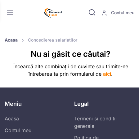
Contul meu
Acasa
Concedierea salariatilor
Nu ai găsit ce căutai?
Încearcă alte combinații de cuvinte sau trimite-ne
întrebarea ta prin formularul de
aici
.
Meniu
Legal
Acasa
Termeni si conditii
generale
Contul meu
Politica de