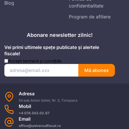
Blog
confidentialitate
Program de afiliere
Abonare newsletter zilnic!
Vei primi ultimele spețe publicate și alertele
fiscale!
Accept
termenii și condițiile
Mă abonez
Adresa
Strada Anton Seiler, Nr. 3, Timișoara
Mobil
+4 074.543.02.87
Email
office@universulfiscal.ro