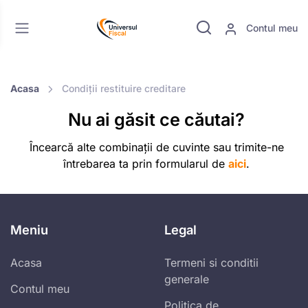
Contul meu
Acasa
Condiții restituire creditare
Nu ai găsit ce căutai?
Încearcă alte combinații de cuvinte sau trimite-ne
întrebarea ta prin formularul de
aici
.
Meniu
Legal
Acasa
Termeni si conditii
generale
Contul meu
Politica de