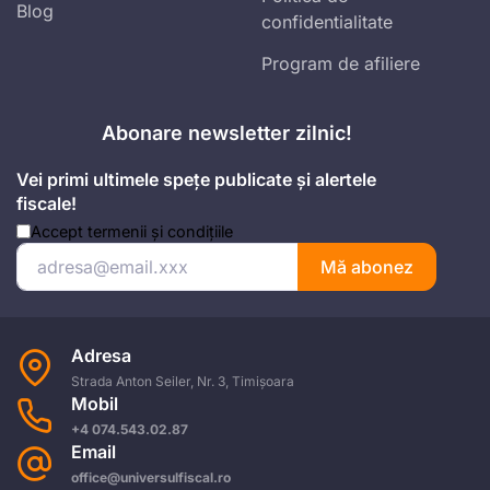
Blog
confidentialitate
Program de afiliere
Abonare newsletter zilnic!
Vei primi ultimele spețe publicate și alertele
fiscale!
Accept
termenii și condițiile
Mă abonez
Adresa
Strada Anton Seiler, Nr. 3, Timișoara
Mobil
+4 074.543.02.87
Email
office@universulfiscal.ro